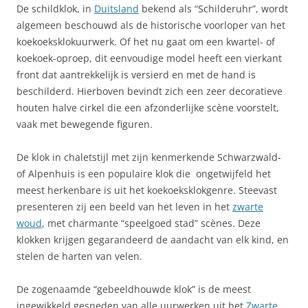
De schildklok, in
Duitsland
bekend als “Schilderuhr”, wordt
algemeen beschouwd als de historische voorloper van het
koekoeksklokuurwerk. Of het nu gaat om een ​​kwartel- of
koekoek-oproep, dit eenvoudige model heeft een vierkant
front dat aantrekkelijk is versierd en met de hand is
beschilderd. Hierboven bevindt zich een zeer decoratieve
houten halve cirkel die een afzonderlijke scène voorstelt,
vaak met bewegende figuren.
De klok in chaletstijl met zijn kenmerkende Schwarzwald-
of Alpenhuis is een populaire klok die ongetwijfeld het
meest herkenbare is uit het koekoeksklokgenre. Steevast
presenteren zij een beeld van het leven in het
zwarte
woud
, met charmante “speelgoed stad” scènes. Deze
klokken krijgen gegarandeerd de aandacht van elk kind, en
stelen de harten van velen.
De zogenaamde “gebeeldhouwde klok” is de meest
ingewikkeld gesneden van alle uurwerken uit het
Zwarte