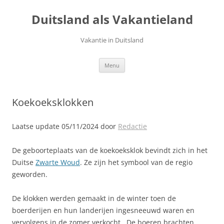
Ga
naar
Duitsland als Vakantieland
de
inhoud
Vakantie in Duitsland
Menu
Koekoeksklokken
Laatse update 05/11/2024 door
Redactie
De geboorteplaats van de koekoeksklok bevindt zich in het
Duitse
Zwarte Woud
. Ze zijn het symbool van de regio
geworden.
De klokken werden gemaakt in de winter toen de
boerderijen en hun landerijen ingesneeuwd waren en
vervolgens in de zomer verkocht. De boeren brachten