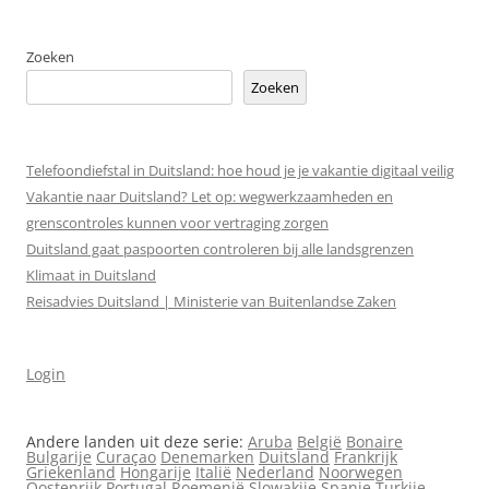
Zoeken
Zoeken
Telefoondiefstal in Duitsland: hoe houd je je vakantie digitaal veilig
Vakantie naar Duitsland? Let op: wegwerkzaamheden en
grenscontroles kunnen voor vertraging zorgen
Duitsland gaat paspoorten controleren bij alle landsgrenzen
Klimaat in Duitsland
Reisadvies Duitsland | Ministerie van Buitenlandse Zaken
Login
Andere landen uit deze serie:
Aruba
België
Bonaire
Bulgarije
Curaçao
Denemarken
Duitsland
Frankrijk
Griekenland
Hongarije
Italië
Nederland
Noorwegen
Oostenrijk
Portugal
Roemenië
Slowakije
Spanje
Turkije