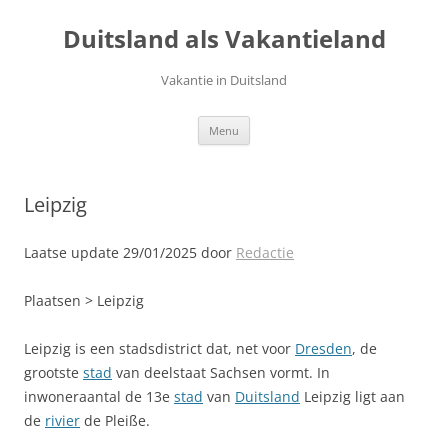
Ga
naar
Duitsland als Vakantieland
de
inhoud
Vakantie in Duitsland
Menu
Leipzig
Laatse update 29/01/2025 door
Redactie
Plaatsen > Leipzig
Leipzig is een stadsdistrict dat, net voor
Dresden
, de
grootste
stad
van deelstaat Sachsen vormt. In
inwoneraantal de 13e
stad
van
Duitsland
Leipzig ligt aan
de
rivier
de Pleiße.