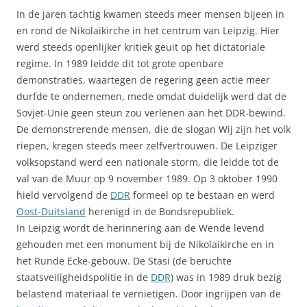
In de jaren tachtig kwamen steeds meer mensen bijeen in
en rond de Nikolaïkirche in het centrum van Leipzig. Hier
werd steeds openlijker kritiek geuit op het dictatoriale
regime. In 1989 leidde dit tot grote openbare
demonstraties, waartegen de regering geen actie meer
durfde te ondernemen, mede omdat duidelijk werd dat de
Sovjet-Unie geen steun zou verlenen aan het DDR-bewind.
De demonstrerende mensen, die de slogan Wij zijn het volk
riepen, kregen steeds meer zelfvertrouwen. De Leipziger
volksopstand werd een nationale storm, die leidde tot de
val van de Muur op 9 november 1989. Op 3 oktober 1990
hield vervolgend de
DDR
formeel op te bestaan en werd
Oost-Duitsland
herenigd in de Bondsrepubliek.
In Leipzig wordt de herinnering aan de Wende levend
gehouden met een monument bij de Nikolaikirche en in
het Runde Ecke-gebouw. De Stasi (de beruchte
staatsveiligheidspolitie in de
DDR
) was in 1989 druk bezig
belastend materiaal te vernietigen. Door ingrijpen van de