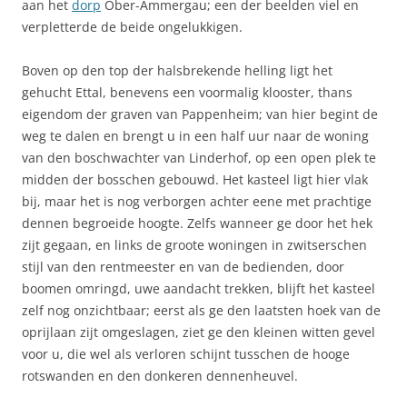
aan het
dorp
Ober-Ammergau; een der beelden viel en
verpletterde de beide ongelukkigen.
Boven op den top der halsbrekende helling ligt het
gehucht Ettal, benevens een voormalig klooster, thans
eigendom der graven van Pappenheim; van hier begint de
weg te dalen en brengt u in een half uur naar de woning
van den boschwachter van Linderhof, op een open plek te
midden der bosschen gebouwd. Het kasteel ligt hier vlak
bij, maar het is nog verborgen achter eene met prachtige
dennen begroeide hoogte. Zelfs wanneer ge door het hek
zijt gegaan, en links de groote woningen in zwitserschen
stijl van den rentmeester en van de bedienden, door
boomen omringd, uwe aandacht trekken, blijft het kasteel
zelf nog onzichtbaar; eerst als ge den laatsten hoek van de
oprijlaan zijt omgeslagen, ziet ge den kleinen witten gevel
voor u, die wel als verloren schijnt tusschen de hooge
rotswanden en den donkeren dennenheuvel.