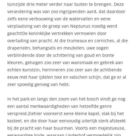
tuinzijde drie meter verder naar buiten te brengen. Deze
verandering was van zoo ingrijpenden aard, dat daardoor
zelfs eene verbouwing van de watervallen en eene
verplaatsing van de groep van Neptunus noodig werd
geacht!De koninklijke vertrekken vermoeien door
overlading van pracht. Al die trumeaux en corniches, al die
draperieën, behangsels en meubelen, uwe oogen
verblindende door de schittering van goud en bonte
kleuren, getuigen zoo zeer van wansmaak en gebrek aan
echten kunstzin, herinneren zoo zeer aan de achttiende
eeuw met haar ijdelen tooi en valschen schijn, dat ge er al
zeer spoedig genoeg van hebt.
In het park en langs den zoom van het bosch vindt ge nog
een aantal merkwaardigheden van hetzelfde genre
verspreid.Ziehier vooreerst eene kleine kapel, vlak bij het
kasteel, en die door haar eenvoudig uiterlijk sterk afsteekt
bij de pracht van haar buurman. Voorts een majestueuse,
eerwaardige linde, waaraan Linderhof vermoedelijk zijn