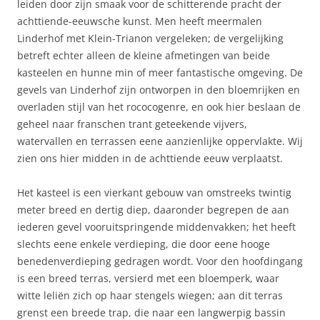
leiden door zijn smaak voor de schitterende pracht der
achttiende-eeuwsche kunst. Men heeft meermalen
Linderhof met Klein-Trianon vergeleken; de vergelijking
betreft echter alleen de kleine afmetingen van beide
kasteelen en hunne min of meer fantastische omgeving. De
gevels van Linderhof zijn ontworpen in den bloemrijken en
overladen stijl van het rococogenre, en ook hier beslaan de
geheel naar franschen trant geteekende vijvers,
watervallen en terrassen eene aanzienlijke oppervlakte. Wij
zien ons hier midden in de achttiende eeuw verplaatst.
Het kasteel is een vierkant gebouw van omstreeks twintig
meter breed en dertig diep, daaronder begrepen de aan
iederen gevel vooruitspringende middenvakken; het heeft
slechts eene enkele verdieping, die door eene hooge
benedenverdieping gedragen wordt. Voor den hoofdingang
is een breed terras, versierd met een bloemperk, waar
witte leliën zich op haar stengels wiegen; aan dit terras
grenst een breede trap, die naar een langwerpig bassin