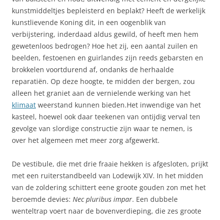
kunstmiddeltjes bepleisterd en beplakt? Heeft de werkelijk
kunstlievende Koning dit, in een oogenblik van
verbijstering, inderdaad aldus gewild, of heeft men hem
gewetenloos bedrogen? Hoe het zij, een aantal zuilen en
beelden, festoenen en guirlandes zijn reeds gebarsten en
brokkelen voortdurend af, ondanks de herhaalde
reparatiën. Op deze hoogte, te midden der bergen, zou
alleen het graniet aan de vernielende werking van het
klimaat
weerstand kunnen bieden.Het inwendige van het
kasteel, hoewel ook daar teekenen van ontijdig verval ten
gevolge van slordige constructie zijn waar te nemen, is
over het algemeen met meer zorg afgewerkt.
De vestibule, die met drie fraaie hekken is afgesloten, prijkt
met een ruiterstandbeeld van Lodewijk XIV. In het midden
van de zoldering schittert eene groote gouden zon met het
beroemde devies:
Nec pluribus impar
. Een dubbele
wenteltrap voert naar de bovenverdieping, die zes groote