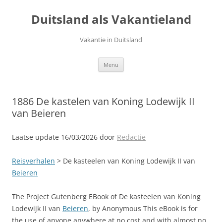
Ga
naar
Duitsland als Vakantieland
de
inhoud
Vakantie in Duitsland
Menu
1886 De kastelen van Koning Lodewijk II
van Beieren
Laatse update 16/03/2026 door
Redactie
Reisverhalen
> De kasteelen van Koning Lodewijk II van
Beieren
The Project Gutenberg EBook of De kasteelen van Koning
Lodewijk II van
Beieren
, by Anonymous This eBook is for
the use of anyone anywhere at no cost and with almost no