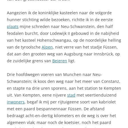
Aangezien ik de koninklijke kasteelen naar de volgorde
hunner stichting wilde bezoeken, richtte ik in de eerste
plaats
mijne schreden naar Neu-Schwanstein, den half
feodalen burcht, door Lodewijk II gebouwd in de nabijheid
van het kasteel Hohenschwangau, op de noordelijke helling
van de tyroolsche
Alpen
, niet verre van het stadje Füssen,
dat aan den grooten weg van Augsburg naar Innsbrück, op
de zuidelijke grens van
Beieren
ligt.
Drie hoofdwegen voeren van Munchen naar Neu-
Schwanstein; ik koos den weg naar het meer van Constanz,
en stapte na drie uren sporens, aan het station te Kempten
uit. Van Kempten, eene nijvere
stad
met veertienduizend
inwoners
, begaf ik mij per rijtuigeene soort van kabriolet
met een paard bespannennaar Füssen. De afstand
bedraagt acht-en-dertig kilometers en de weg is over het
algemeen vlak; maar noch de koetsier, noch het paard