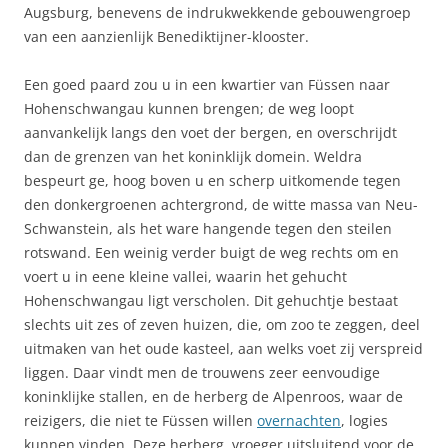
Augsburg, benevens de indrukwekkende gebouwengroep
van een aanzienlijk Benediktijner-klooster.
Een goed paard zou u in een kwartier van Füssen naar
Hohenschwangau kunnen brengen; de weg loopt
aanvankelijk langs den voet der bergen, en overschrijdt
dan de grenzen van het koninklijk domein. Weldra
bespeurt ge, hoog boven u en scherp uitkomende tegen
den donkergroenen achtergrond, de witte massa van Neu-
Schwanstein, als het ware hangende tegen den steilen
rotswand. Een weinig verder buigt de weg rechts om en
voert u in eene kleine vallei, waarin het gehucht
Hohenschwangau ligt verscholen. Dit gehuchtje bestaat
slechts uit zes of zeven huizen, die, om zoo te zeggen, deel
uitmaken van het oude kasteel, aan welks voet zij verspreid
liggen. Daar vindt men de trouwens zeer eenvoudige
koninklijke stallen, en de herberg de Alpenroos, waar de
reizigers, die niet te Füssen willen
overnachten
, logies
kunnen vinden. Deze herberg, vroeger uitsluitend voor de