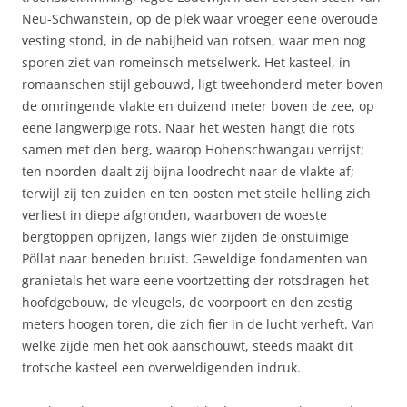
Neu-Schwanstein, op de plek waar vroeger eene overoude
vesting stond, in de nabijheid van rotsen, waar men nog
sporen ziet van romeinsch metselwerk. Het kasteel, in
romaanschen stijl gebouwd, ligt tweehonderd meter boven
de omringende vlakte en duizend meter boven de zee, op
eene langwerpige rots. Naar het westen hangt die rots
samen met den berg, waarop Hohenschwangau verrijst;
ten noorden daalt zij bijna loodrecht naar de vlakte af;
terwijl zij ten zuiden en ten oosten met steile helling zich
verliest in diepe afgronden, waarboven de woeste
bergtoppen oprijzen, langs wier zijden de onstuimige
Pöllat naar beneden bruist. Geweldige fondamenten van
granietals het ware eene voortzetting der rotsdragen het
hoofdgebouw, de vleugels, de voorpoort en den zestig
meters hoogen toren, die zich fier in de lucht verheft. Van
welke zijde men het ook aanschouwt, steeds maakt dit
trotsche kasteel een overweldigenden indruk.