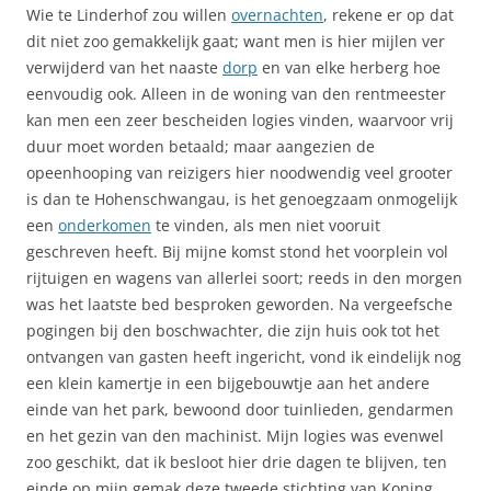
Wie te Linderhof zou willen
overnachten
, rekene er op dat
dit niet zoo gemakkelijk gaat; want men is hier mijlen ver
verwijderd van het naaste
dorp
en van elke herberg hoe
eenvoudig ook. Alleen in de woning van den rentmeester
kan men een zeer bescheiden logies vinden, waarvoor vrij
duur moet worden betaald; maar aangezien de
opeenhooping van reizigers hier noodwendig veel grooter
is dan te Hohenschwangau, is het genoegzaam onmogelijk
een
onderkomen
te vinden, als men niet vooruit
geschreven heeft. Bij mijne komst stond het voorplein vol
rijtuigen en wagens van allerlei soort; reeds in den morgen
was het laatste bed besproken geworden. Na vergeefsche
pogingen bij den boschwachter, die zijn huis ook tot het
ontvangen van gasten heeft ingericht, vond ik eindelijk nog
een klein kamertje in een bijgebouwtje aan het andere
einde van het park, bewoond door tuinlieden, gendarmen
en het gezin van den machinist. Mijn logies was evenwel
zoo geschikt, dat ik besloot hier drie dagen te blijven, ten
einde op mijn gemak deze tweede stichting van Koning