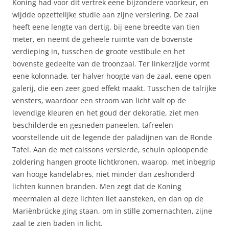
Koning had voor dit vertrek eene bijzondere voorkeur, en
wijdde opzettelijke studie aan zijne versiering. De zaal
heeft eene lengte van dertig, bij eene breedte van tien
meter, en neemt de geheele ruimte van de bovenste
verdieping in, tusschen de groote vestibule en het
bovenste gedeelte van de troonzaal. Ter linkerzijde vormt
eene kolonnade, ter halver hoogte van de zaal, eene open
galerij, die een zeer goed effekt maakt. Tusschen de talrijke
vensters, waardoor een stroom van licht valt op de
levendige kleuren en het goud der dekoratie, ziet men
beschilderde en gesneden paneelen, tafreelen
voorstellende uit de legende der paladijnen van de Ronde
Tafel. Aan de met caissons versierde, schuin oploopende
zoldering hangen groote lichtkronen, waarop, met inbegrip
van hooge kandelabres, niet minder dan zeshonderd
lichten kunnen branden. Men zegt dat de Koning
meermalen al deze lichten liet aansteken, en dan op de
Mariënbrücke ging staan, om in stille zomernachten, zijne
zaal te zien baden in licht.