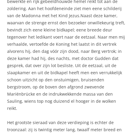
bewerkte en rijk gebeeldhouwde hemel reikt tot aan de
zoldering. Aan het hoofdeneinde ziet men eene schilderij
van de Madonna met het Kind Jezus.Naast deze kamer,
waarvan de strenge ernst den bezoeker onwillekeurig treft,
bevindt zich eene kleine bidkapel; eene breede deur
tegenover het ledikant voert naar de eetzaal. Naar men mij
verhaalde, vertoefde de Koning het laatst in dit vertrek
alvorens hij, den dag vóór zijn dood, naar Berg vertrok; in
deze kamer had hij, des nachts, met doctor Gudden dat
gesprek, dat over zijn lot besliste. Uit de eetzaal, uit de
slaapkamer en uit de bidkapel heeft men een verrukkelijk
schoon uitzicht op den onstuimigen, bruisenden
bergstroom, op de boven den afgrond zwevende
Mariënbrücke en de indrukwekkende massa van den
Sauling, wiens top nog duizend el hooger in de wolken
reikt.
Het grootste sieraad van deze verdieping is echter de
troonzaal: zij is twintig meter lang, twaalf meter breed en