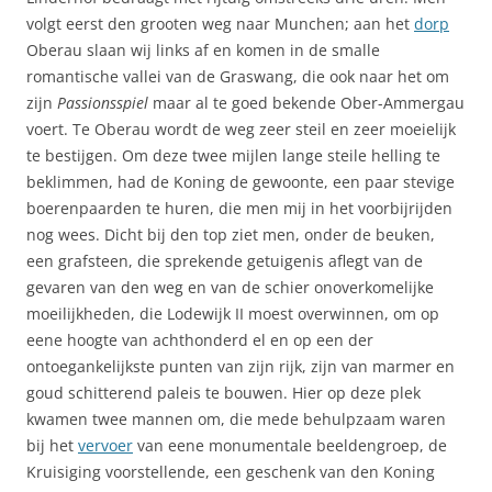
volgt eerst den grooten weg naar Munchen; aan het
dorp
Oberau slaan wij links af en komen in de smalle
romantische vallei van de Graswang, die ook naar het om
zijn
Passionsspiel
maar al te goed bekende Ober-Ammergau
voert. Te Oberau wordt de weg zeer steil en zeer moeielijk
te bestijgen. Om deze twee mijlen lange steile helling te
beklimmen, had de Koning de gewoonte, een paar stevige
boerenpaarden te huren, die men mij in het voorbijrijden
nog wees. Dicht bij den top ziet men, onder de beuken,
een grafsteen, die sprekende getuigenis aflegt van de
gevaren van den weg en van de schier onoverkomelijke
moeilijkheden, die Lodewijk II moest overwinnen, om op
eene hoogte van achthonderd el en op een der
ontoegankelijkste punten van zijn rijk, zijn van marmer en
goud schitterend paleis te bouwen. Hier op deze plek
kwamen twee mannen om, die mede behulpzaam waren
bij het
vervoer
van eene monumentale beeldengroep, de
Kruisiging voorstellende, een geschenk van den Koning