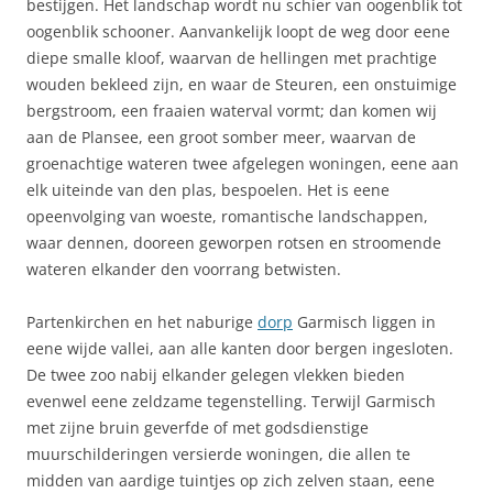
bestijgen. Het landschap wordt nu schier van oogenblik tot
oogenblik schooner. Aanvankelijk loopt de weg door eene
diepe smalle kloof, waarvan de hellingen met prachtige
wouden bekleed zijn, en waar de Steuren, een onstuimige
bergstroom, een fraaien waterval vormt; dan komen wij
aan de Plansee, een groot somber meer, waarvan de
groenachtige wateren twee afgelegen woningen, eene aan
elk uiteinde van den plas, bespoelen. Het is eene
opeenvolging van woeste, romantische landschappen,
waar dennen, dooreen geworpen rotsen en stroomende
wateren elkander den voorrang betwisten.
Partenkirchen en het naburige
dorp
Garmisch liggen in
eene wijde vallei, aan alle kanten door bergen ingesloten.
De twee zoo nabij elkander gelegen vlekken bieden
evenwel eene zeldzame tegenstelling. Terwijl Garmisch
met zijne bruin geverfde of met godsdienstige
muurschilderingen versierde woningen, die allen te
midden van aardige tuintjes op zich zelven staan, eene