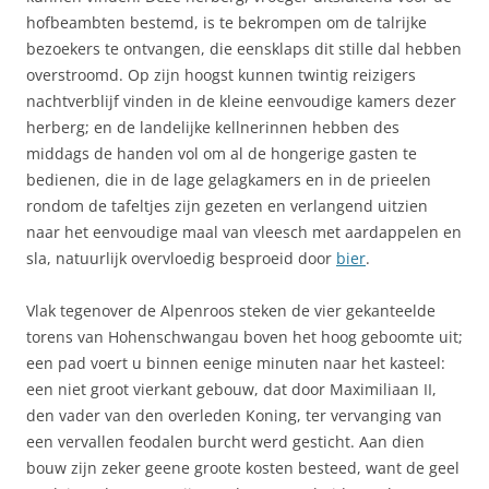
hofbeambten bestemd, is te bekrompen om de talrijke
bezoekers te ontvangen, die eensklaps dit stille dal hebben
overstroomd. Op zijn hoogst kunnen twintig reizigers
nachtverblijf vinden in de kleine eenvoudige kamers dezer
herberg; en de landelijke kellnerinnen hebben des
middags de handen vol om al de hongerige gasten te
bedienen, die in de lage gelagkamers en in de prieelen
rondom de tafeltjes zijn gezeten en verlangend uitzien
naar het eenvoudige maal van vleesch met aardappelen en
sla, natuurlijk overvloedig besproeid door
bier
.
Vlak tegenover de Alpenroos steken de vier gekanteelde
torens van Hohenschwangau boven het hoog geboomte uit;
een pad voert u binnen eenige minuten naar het kasteel:
een niet groot vierkant gebouw, dat door Maximiliaan II,
den vader van den overleden Koning, ter vervanging van
een vervallen feodalen burcht werd gesticht. Aan dien
bouw zijn zeker geene groote kosten besteed, want de geel