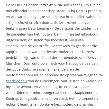
De versiering dezer vertrekken, die allen zeer ruim zijn en
met elkander in gemeenschap staan, is bij uitstek prachtig,
en wel van die degelijke soliede pracht, die allen valschen
schijn schuwt en zich door artistieke zuiverheid van
teekening en kleur kenmerkt. De caissons der zolderingen,
de paneelen van het houtwerk zijn in massief eikenhout
uitgesneden; de sloten zijn meesterstukken van
smeedkunst; de voortreffelijke freskoos en geschilderde
tapijten, die de wanden der vestibulen en der kamers
bedekken, zijn van de hand der beroemdste schilders van
Munchen. Daar ontplooien zich voor het oog de beelden
der oude duitsche sagen en legenden, en de
hoofdmomenten uit de beroemdste operas van Wagner: de
geschiedenis
van de Nibelungen, van Tristan en Ysolde, de
mystieke avonturen van Lohengrin, en de vreedzame
wedstrijden der minnezangers.Alleen de slaapkamer des
Konings is in gothischen stijl versierd. Het monumentale
ledikant leunt tegen donkere beschotten; de prachtig