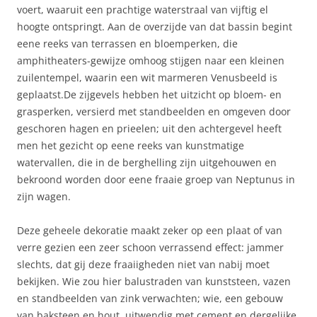
voert, waaruit een prachtige waterstraal van vijftig el
hoogte ontspringt. Aan de overzijde van dat bassin begint
eene reeks van terrassen en bloemperken, die
amphitheaters-gewijze omhoog stijgen naar een kleinen
zuilentempel, waarin een wit marmeren Venusbeeld is
geplaatst.De zijgevels hebben het uitzicht op bloem- en
grasperken, versierd met standbeelden en omgeven door
geschoren hagen en prieelen; uit den achtergevel heeft
men het gezicht op eene reeks van kunstmatige
watervallen, die in de berghelling zijn uitgehouwen en
bekroond worden door eene fraaie groep van Neptunus in
zijn wagen.
Deze geheele dekoratie maakt zeker op een plaat of van
verre gezien een zeer schoon verrassend effect: jammer
slechts, dat gij deze fraaiigheden niet van nabij moet
bekijken. Wie zou hier balustraden van kunststeen, vazen
en standbeelden van zink verwachten; wie, een gebouw
van baksteen en hout, uitwendig met cement en dergelijke