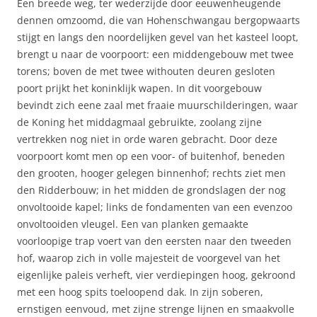
Een breede weg, ter wederzijde door eeuwenheugende
dennen omzoomd, die van Hohenschwangau bergopwaarts
stijgt en langs den noordelijken gevel van het kasteel loopt,
brengt u naar de voorpoort: een middengebouw met twee
torens; boven de met twee withouten deuren gesloten
poort prijkt het koninklijk wapen. In dit voorgebouw
bevindt zich eene zaal met fraaie muurschilderingen, waar
de Koning het middagmaal gebruikte, zoolang zijne
vertrekken nog niet in orde waren gebracht. Door deze
voorpoort komt men op een voor- of buitenhof, beneden
den grooten, hooger gelegen binnenhof; rechts ziet men
den Ridderbouw; in het midden de grondslagen der nog
onvoltooide kapel; links de fondamenten van een evenzoo
onvoltooiden vleugel. Een van planken gemaakte
voorloopige trap voert van den eersten naar den tweeden
hof, waarop zich in volle majesteit de voorgevel van het
eigenlijke paleis verheft, vier verdiepingen hoog, gekroond
met een hoog spits toeloopend dak. In zijn soberen,
ernstigen eenvoud, met zijne strenge lijnen en smaakvolle