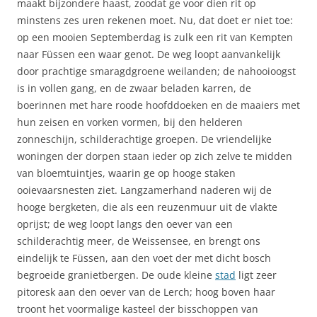
maakt bijzondere haast, zoodat ge voor dien rit op
minstens zes uren rekenen moet. Nu, dat doet er niet toe:
op een mooien Septemberdag is zulk een rit van Kempten
naar Füssen een waar genot. De weg loopt aanvankelijk
door prachtige smaragdgroene weilanden; de nahooioogst
is in vollen gang, en de zwaar beladen karren, de
boerinnen met hare roode hoofddoeken en de maaiers met
hun zeisen en vorken vormen, bij den helderen
zonneschijn, schilderachtige groepen. De vriendelijke
woningen der dorpen staan ieder op zich zelve te midden
van bloemtuintjes, waarin ge op hooge staken
ooievaarsnesten ziet. Langzamerhand naderen wij de
hooge bergketen, die als een reuzenmuur uit de vlakte
oprijst; de weg loopt langs den oever van een
schilderachtig meer, de Weissensee, en brengt ons
eindelijk te Füssen, aan den voet der met dicht bosch
begroeide granietbergen. De oude kleine
stad
ligt zeer
pitoresk aan den oever van de Lerch; hoog boven haar
troont het voormalige kasteel der bisschoppen van