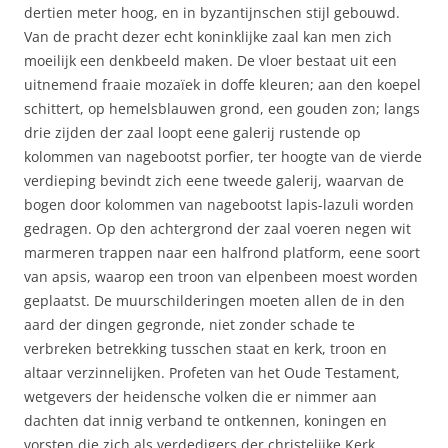
dertien meter hoog, en in byzantijnschen stijl gebouwd.
Van de pracht dezer echt koninklijke zaal kan men zich
moeilijk een denkbeeld maken. De vloer bestaat uit een
uitnemend fraaie mozaïek in doffe kleuren; aan den koepel
schittert, op hemelsblauwen grond, een gouden zon; langs
drie zijden der zaal loopt eene galerij rustende op
kolommen van nagebootst porfier, ter hoogte van de vierde
verdieping bevindt zich eene tweede galerij, waarvan de
bogen door kolommen van nagebootst lapis-lazuli worden
gedragen. Op den achtergrond der zaal voeren negen wit
marmeren trappen naar een halfrond platform, eene soort
van apsis, waarop een troon van elpenbeen moest worden
geplaatst. De muurschilderingen moeten allen de in den
aard der dingen gegronde, niet zonder schade te
verbreken betrekking tusschen staat en kerk, troon en
altaar verzinnelijken. Profeten van het Oude Testament,
wetgevers der heidensche volken die er nimmer aan
dachten dat innig verband te ontkennen, koningen en
vorsten die zich als verdedigers der christelijke Kerk