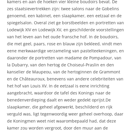
kamers en aan de hoeken vier kleine boudoirs bevat. De
zes staatsievertrekken zijn: twee salons naar de Gobelins
genoemd, een kabinet, een slaapkamer, een eetzaal en de
spiegelsalon. Overal ziet ge borstbeelden en portretten van
Lodewijk XIV en Lodewijk XV, en geschilderde voorstellingen
van het leven aan het oude fransche hof. In de boudoirs,
die met geel, paars, rose en blauw zijn bekleed, vindt men
eene merkwaardige verzameling van pastelteekeningen, en
daaronder de portretten van madame de Pompadour, van
la Dubarry, van den hertog de Choiseul-Praslin en den
kanselier de Maupeou, van de hertoginnen de Grammont
en de Châteauroux, benevens van andere celebriteiten van
het hof van Louis XV. In de eetzaal is eene inrichting
aangebracht, waardoor de tafel des Konings naar de
benedenverdieping daalt en weder gedekt oprijst.De
slaapkamer, die geheel afgewerkt, beschilderd en rijk
verguld was, ligt tegenwoordig weer geheel overhoop, daar
de Koningmen weet niet waarombepaald had, dat deze
kamer zou worden vergroot, door den muur aan de