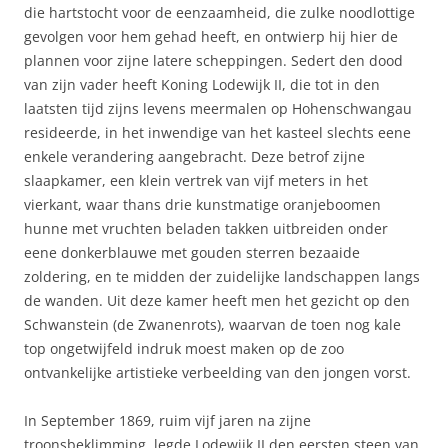
die hartstocht voor de eenzaamheid, die zulke noodlottige
gevolgen voor hem gehad heeft, en ontwierp hij hier de
plannen voor zijne latere scheppingen. Sedert den dood
van zijn vader heeft Koning Lodewijk II, die tot in den
laatsten tijd zijns levens meermalen op Hohenschwangau
resideerde, in het inwendige van het kasteel slechts eene
enkele verandering aangebracht. Deze betrof zijne
slaapkamer, een klein vertrek van vijf meters in het
vierkant, waar thans drie kunstmatige oranjeboomen
hunne met vruchten beladen takken uitbreiden onder
eene donkerblauwe met gouden sterren bezaaide
zoldering, en te midden der zuidelijke landschappen langs
de wanden. Uit deze kamer heeft men het gezicht op den
Schwanstein (de Zwanenrots), waarvan de toen nog kale
top ongetwijfeld indruk moest maken op de zoo
ontvankelijke artistieke verbeelding van den jongen vorst.
In September 1869, ruim vijf jaren na zijne
troonsbeklimming, legde Lodewijk II den eersten steen van