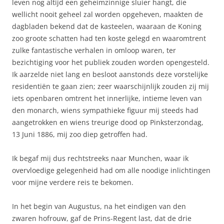
leven nog altijd een geheimzinnige sluier hangt, die
wellicht nooit geheel zal worden opgeheven, maakten de
dagbladen bekend dat de kasteelen, waaraan de Koning
zoo groote schatten had ten koste gelegd en waaromtrent
zulke fantastische verhalen in omloop waren, ter
bezichtiging voor het publiek zouden worden opengesteld.
Ik aarzelde niet lang en besloot aanstonds deze vorstelijke
residentiën te gaan zien; zeer waarschijnlijk zouden zij mij
iets openbaren omtrent het innerlijke, intieme leven van
den monarch, wiens sympathieke figuur mij steeds had
aangetrokken en wiens treurige dood op Pinksterzondag,
13 Juni 1886, mij zoo diep getroffen had.
Ik begaf mij dus rechtstreeks naar Munchen, waar ik
overvloedige gelegenheid had om alle noodige inlichtingen
voor mijne verdere reis te bekomen.
In het begin van Augustus, na het eindigen van den
zwaren hofrouw, gaf de Prins-Regent last, dat de drie