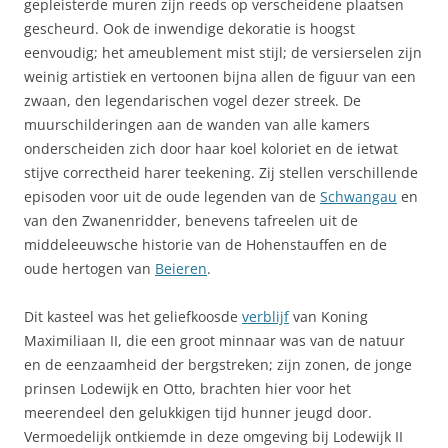
gepleisterde muren zijn reeds op verscheidene plaatsen
gescheurd. Ook de inwendige dekoratie is hoogst
eenvoudig; het ameublement mist stijl; de versierselen zijn
weinig artistiek en vertoonen bijna allen de figuur van een
zwaan, den legendarischen vogel dezer streek. De
muurschilderingen aan de wanden van alle kamers
onderscheiden zich door haar koel koloriet en de ietwat
stijve correctheid harer teekening. Zij stellen verschillende
episoden voor uit de oude legenden van de
Schwangau
en
van den Zwanenridder, benevens tafreelen uit de
middeleeuwsche historie van de Hohenstauffen en de
oude hertogen van
Beieren
.
Dit kasteel was het geliefkoosde
verblijf
van Koning
Maximiliaan II, die een groot minnaar was van de natuur
en de eenzaamheid der bergstreken; zijn zonen, de jonge
prinsen Lodewijk en Otto, brachten hier voor het
meerendeel den gelukkigen tijd hunner jeugd door.
Vermoedelijk ontkiemde in deze omgeving bij Lodewijk II