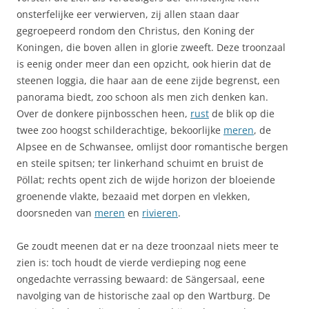
onsterfelijke eer verwierven, zij allen staan daar
gegroepeerd rondom den Christus, den Koning der
Koningen, die boven allen in glorie zweeft. Deze troonzaal
is eenig onder meer dan een opzicht, ook hierin dat de
steenen loggia, die haar aan de eene zijde begrenst, een
panorama biedt, zoo schoon als men zich denken kan.
Over de donkere pijnbosschen heen,
rust
de blik op die
twee zoo hoogst schilderachtige, bekoorlijke
meren
, de
Alpsee en de Schwansee, omlijst door romantische bergen
en steile spitsen; ter linkerhand schuimt en bruist de
Pöllat; rechts opent zich de wijde horizon der bloeiende
groenende vlakte, bezaaid met dorpen en vlekken,
doorsneden van
meren
en
rivieren
.
Ge zoudt meenen dat er na deze troonzaal niets meer te
zien is: toch houdt de vierde verdieping nog eene
ongedachte verrassing bewaard: de Sängersaal, eene
navolging van de historische zaal op den Wartburg. De