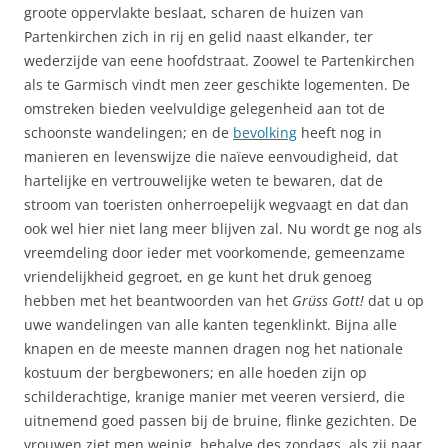
groote oppervlakte beslaat, scharen de huizen van
Partenkirchen zich in rij en gelid naast elkander, ter
wederzijde van eene hoofdstraat. Zoowel te Partenkirchen
als te Garmisch vindt men zeer geschikte logementen. De
omstreken bieden veelvuldige gelegenheid aan tot de
schoonste wandelingen; en de
bevolking
heeft nog in
manieren en levenswijze die naïeve eenvoudigheid, dat
hartelijke en vertrouwelijke weten te bewaren, dat de
stroom van toeristen onherroepelijk wegvaagt en dat dan
ook wel hier niet lang meer blijven zal. Nu wordt ge nog als
vreemdeling door ieder met voorkomende, gemeenzame
vriendelijkheid gegroet, en ge kunt het druk genoeg
hebben met het beantwoorden van het 
Grüss Gott!
 dat u op
uwe wandelingen van alle kanten tegenklinkt. Bijna alle
knapen en de meeste mannen dragen nog het nationale
kostuum der bergbewoners; en alle hoeden zijn op
schilderachtige, kranige manier met veeren versierd, die
uitnemend goed passen bij de bruine, flinke gezichten. De
vrouwen ziet men weinig, behalve des zondags, als zij naar