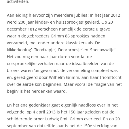
activiteiten.
Aanleiding hiervoor zijn meerdere jubilea: In het jaar 2012
werd ‘200 jaar kinder- en huissprookjes’ gevierd. Op 20
december 1812 verscheen namelijk de eerste uitgave
waarin de gebroeders Grimm 86 sprookjes hadden
verzameld, met onder andere klassiekers als ‘De
kikkerkoning’, ‘Roodkapje’, ‘Doornroosje’ en ‘Sneeuwwitje’.
Het zou nog een paar jaar duren voordat de
oorspronkelijke verhalen naar de ideaalbeelden van de
broers waren ‘omgevormd’, de verzameling compleet was
en, geredigeerd door Wilhelm Grimm, aan haar triomftocht
over de aarde kon beginnen. Maar vooral de ‘magie van het
begin’ is het herdenken waard.
En het ene gedenkjaar gaat eigenlijk naadloos over in het
volgende: op 4 april 2013 is het 150 jaar geleden dat de
schilderende broer Ludwig Emil Grimm overleed. En op 20
september van datzelfde jaar is het de 150e sterfdag van