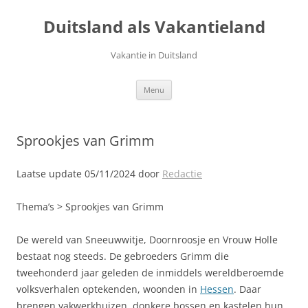
Ga
naar
Duitsland als Vakantieland
de
inhoud
Vakantie in Duitsland
Menu
Sprookjes van Grimm
Laatse update 05/11/2024 door
Redactie
Thema’s > Sprookjes van Grimm
De wereld van Sneeuwwitje, Doornroosje en Vrouw Holle
bestaat nog steeds. De gebroeders Grimm die
tweehonderd jaar geleden de inmiddels wereldberoemde
volksverhalen optekenden, woonden in
Hessen
. Daar
brengen vakwerkhuizen, donkere bossen en kastelen hun